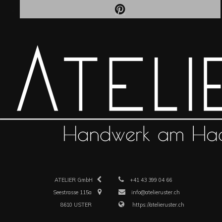
ATELIER GmbH
+41 43 399 04 66
Seestrasse 115a
info@atelieruster.ch
8610 USTER
https://atelieruster.ch