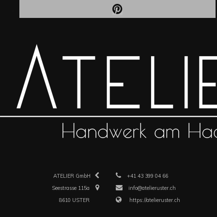
ATELIER GmbH
+41 43 399 04 66
Seestrasse 115a
info@atelieruster.ch
8610 USTER
https://atelieruster.ch